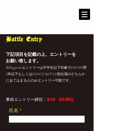
ー​M.P.Gー
​Battle Entry
下記項目を記載の上、エントリーを
お願い致します。
※Beginnerエントリーは中学生以下対象でKRUMP歴
2年以下もしくはDANCE BATTLE初出場のどちらか
にあてはまる人のみエントリー可能です。
事前エントリー締切：
3/19 23:59迄
氏名