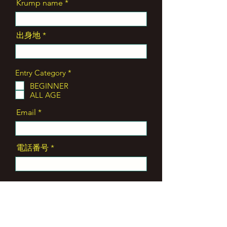
Krump name
出身地
必
Entry Category
*
須
BEGINNER
項
ALL AGE
目
Email
電話番号
Send